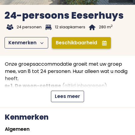
24-persoons Eeserhuys
t
1
B
2
24 personen
12 slaapkamers
280 m
Kenmerken
Beschikbaarheid
Z
I
Onze groepsaccommodatie groeit met uw groep
mee, van 8 tot 24 personen. Huur alleen wat u nodig
heeft.
🏡
1. De woon-cottage
(altijd inbegrepen)
Gezamelijke woonkamer, keuken en gezellig terras.
Lees meer
Honden welkom.
🛏
2. De slaap-cottages
(flexibel bij te huren)
Naast de woon-cottage beschikken we over 12 privé
Kenmerken
slaapunits, verdeeld over 3 gebouwen.
Elke unit heeft een eigen ingang, badkamer &
Algemeen