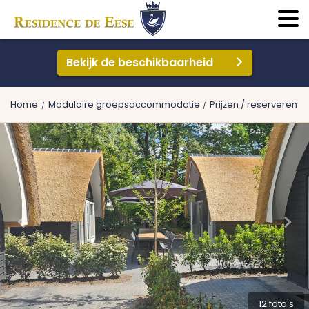
Bekijk de beschikbaarheid
Home
Modulaire groepsaccommodatie
Prijzen / reserveren
12 foto's