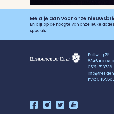
Meld je aan voor onze nieuwsbri
En blijf op de hoogte van onze leuke acti
specials
Bultweg 25
8346 KB De B
0521-513736
info@reside
KvK: 648588