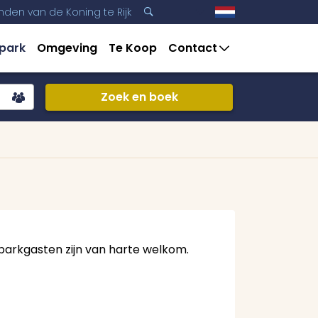
nden van de Koning te Rijk
3
3
 park
Omgeving
Te Koop
Contact
Zoek en boek
‑parkgasten zijn van harte welkom.