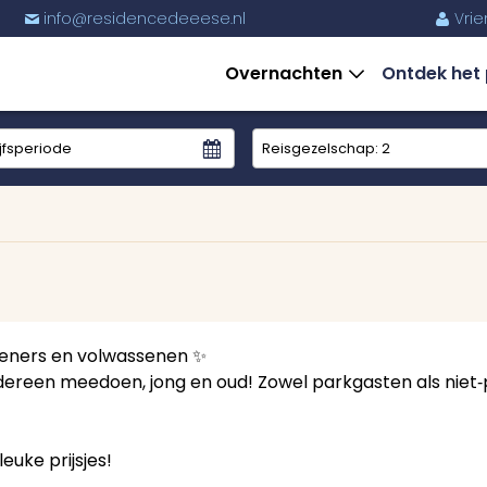
Vrie
6
info@residencedeeese.nl
%
m
Overnachten
Ontdek het
Reisgezelschap:
2
 tieners en volwassenen ✨
 iedereen meedoen, jong en oud! Zowel parkgasten als niet
euke prijsjes!