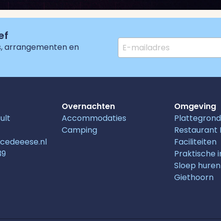
ef
es, arrangementen en
Overnachten
Omgeving
ult
Accommodaties
Plattegrond
Camping
Restaurant H
ncedeeese.nl
Faciliteiten
39
Praktische 
Sloep huren
Giethoorn