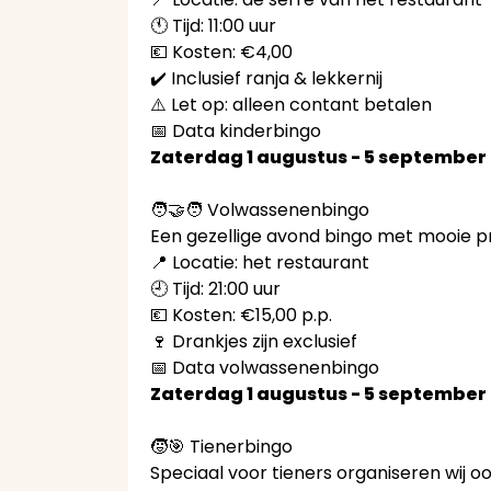
🕚 Tijd: 11:00 uur
💶 Kosten: €4,00
✔️ Inclusief ranja & lekkernij
⚠️ Let op: alleen contant betalen
📅 Data kinderbingo
Zaterdag 1 augustus - 5 september 
🧑‍🤝‍🧑 Volwassenenbingo
Een gezellige avond bingo met mooie pr
📍 Locatie: het restaurant
🕘 Tijd: 21:00 uur
💶 Kosten: €15,00 p.p.
🍷 Drankjes zijn exclusief
📅 Data volwassenenbingo
Zaterdag 1 augustus - 5 september 
🧒🎯 Tienerbingo
Speciaal voor tieners organiseren wij o