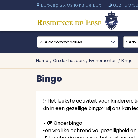
Bultweg 25,
8346 KB De Bult
0521-51373
U
b
Home
Ontdek het park
Evenementen
Bingo
Bingo
✨ Het leukste activiteit voor kinderen,
Zin in een gezellige bingo? Bij ons kan
👧🧒 Kinderbingo
Een vrolijke ochtend vol gezelligheid en l
📍 Locatie: de serre van het restaurant