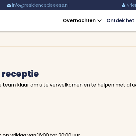
Vrie
6
info@residencedeeese.nl
%
m
Overnachten
Ontdek het
 receptie
jke team klaar om u te verwelkomen en te helpen met al 
 op vrijdag van 16:00 tot 20:00 uur.