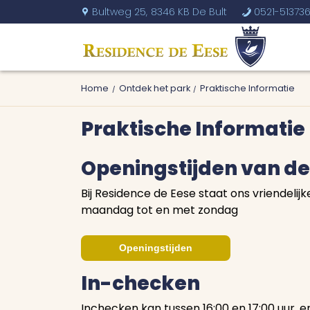
Bultweg 25,
8346 KB De Bult
0521-51373
U
b
Home
Ontdek het park
Praktische Informatie
Praktische Informatie
Openingstijden van de
Bij Residence de Eese staat ons vriendeli
maandag tot en met zondag
Openingstijden
In-checken
Inchecken kan tussen 16:00 en 17:00 uur, en