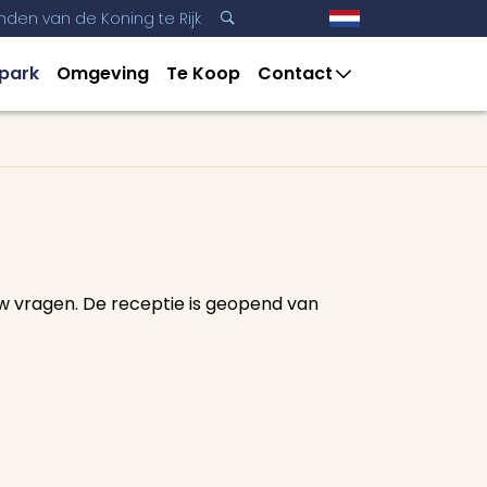
nden van de Koning te Rijk
3
3
 park
Omgeving
Te Koop
Contact
uw vragen. De receptie is geopend van