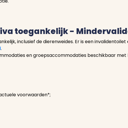
tie.
Miva toegankelijk - Mindervali
nkelijk, inclusief de dierenweides. Er is een invalidentoil
d
.
 accommodaties en groepsaccommodaties beschikbaar met
 actuele voorwaarden*;