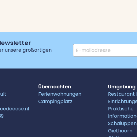
 Newsletter
er unsere großartigen
Übernachten
Umgebung
ult
Ferienwohnungen
Restaurant H
Campingplatz
Einrichtung
ncedeeese.nl
Praktische
39
Informatio
Schaluppen
Giethoorn