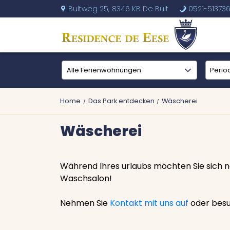
Bultweg 25,
8346 KB De Bult
0521-51373
U
b
Home
Das Park entdecken
Wäscherei
Wäscherei
Während Ihres urlaubs möchten Sie sich n
Waschsalon!
Nehmen Sie
Kontakt mit uns auf
oder besu