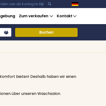
nden van de Koning te Rijk
3
3
gebung
Zum verkaufen
Kontakt
Buchen
 Komfort bieten! Deshalb haben wir einen
tionen über unseren Waschsalon.