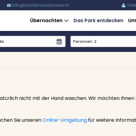
Vrie
6
info@residencedeeese.nl
%
m
Übernachten
Das Park entdecken
Um
Personen:
2
atürlich nicht mit der Hand waschen. Wir möchten Ihnen
chen Sie unseren
Online-Umgebung
für weitere Informa