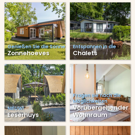
Genießen Sie die Sonne
Entspannen in die
Zonnehoeves
Chalets
Fragen sie nach die
Möglichkeiten
Vorübergehender
NIEUW!
Eeserhuys
Wohnraum