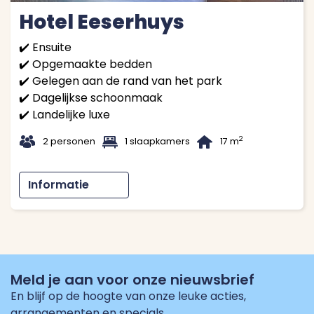
Hotel Eeserhuys
✔️ Ensuite
✔️ Opgemaakte bedden
✔️ Gelegen aan de rand van het park
✔️ Dagelijkse schoonmaak
✔️ Landelijke luxe
t
1
B
2
2 personen
1 slaapkamers
17 m
Informatie
Meld je aan voor onze nieuwsbrief
En blijf op de hoogte van onze leuke acties,
arrangementen en specials